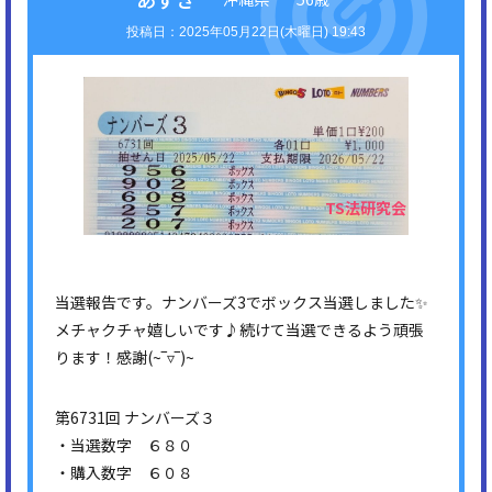
2025年05月22日(木曜日) 19:43
当選報告です。ナンバーズ3でボックス当選しました✨
メチャクチャ嬉しいです♪続けて当選できるよう頑張
ります！感謝(⁠~⁠‾⁠▿⁠‾⁠)⁠~
第6731回 ナンバーズ３
・当選数字 ６８０
・購入数字 ６０８