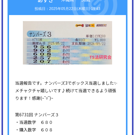
2025年05月22日(木曜日) 19:43
当選報告です。ナンバーズ3でボックス当選しました✨
メチャクチャ嬉しいです♪続けて当選できるよう頑張
ります！感謝(⁠~⁠‾⁠▿⁠‾⁠)⁠~
第6731回 ナンバーズ３
・当選数字 ６８０
・購入数字 ６０８