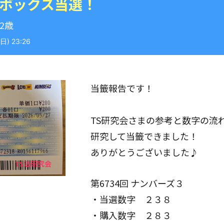
 ボックス当選！
42歳
) 23:26
当籤報告です！
TS研究会さまの参考と数字の流
研究して当籤できました！
ありがとうございました♪
第6734回 ナンバーズ３
・当選数字 ２３８
・購入数字 ２８３