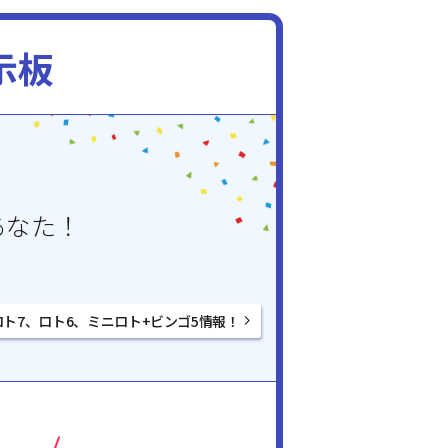
示板
あなた！
ロト7、ロト6、ミニロト+ビンゴ5情報！