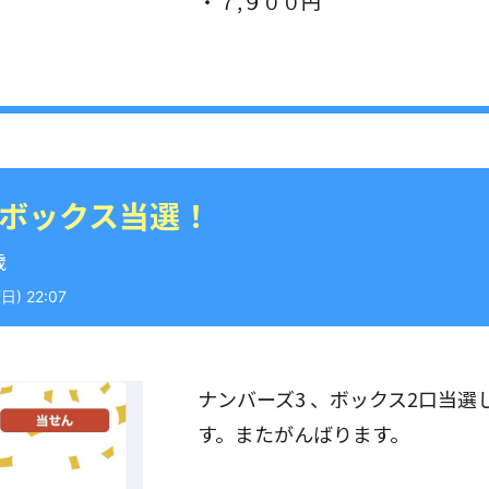
・７,９００円
 ボックス当選！
歳
) 22:07
ナンバーズ3 、ボックス2口当
す。またがんばります。