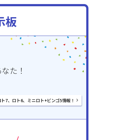
示板
あなた！
ロト7、ロト6、ミニロト+ビンゴ5情報！