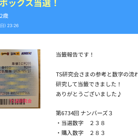
 ボックス当選！
42歳
) 23:26
当籤報告です！
TS研究会さまの参考と数字の流
研究して当籤できました！
ありがとうございました♪
第6734回 ナンバーズ３
・当選数字 ２３８
・購入数字 ２８３