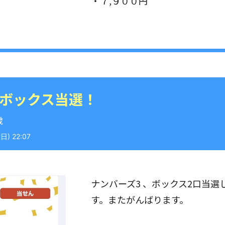
・７,９００円
 ボックス当選！
歳
) 22:07
ナンバーズ3 、ボックス2口当
す。またがんばります。