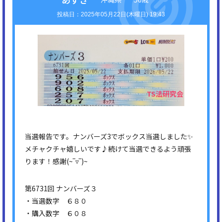
2025年05月22日(木曜日) 19:43
当選報告です。ナンバーズ3でボックス当選しました✨
メチャクチャ嬉しいです♪続けて当選できるよう頑張
ります！感謝(⁠~⁠‾⁠▿⁠‾⁠)⁠~
第6731回 ナンバーズ３
・当選数字 ６８０
・購入数字 ６０８