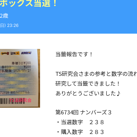
 ボックス当選！
42歳
) 23:26
当籤報告です！
TS研究会さまの参考と数字の流
研究して当籤できました！
ありがとうございました♪
第6734回 ナンバーズ３
・当選数字 ２３８
・購入数字 ２８３