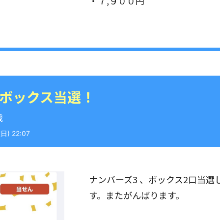
・７,９００円
 ボックス当選！
歳
) 22:07
ナンバーズ3 、ボックス2口当
す。またがんばります。