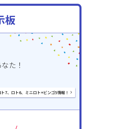
示板
あなた！
ロト7、ロト6、ミニロト+ビンゴ5情報！