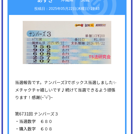
2025年05月22日(木曜日) 19:43
当選報告です。ナンバーズ3でボックス当選しました✨
メチャクチャ嬉しいです♪続けて当選できるよう頑張
ります！感謝(⁠~⁠‾⁠▿⁠‾⁠)⁠~
第6731回 ナンバーズ３
・当選数字 ６８０
・購入数字 ６０８