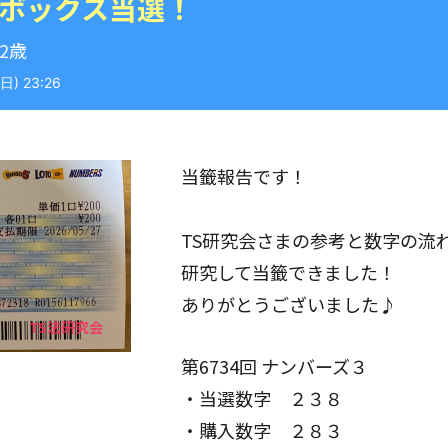
 ボックス当選！
42歳
) 23:26
当籤報告です！
TS研究会さまの参考と数字の流
研究して当籤できました！
ありがとうございました♪
第6734回 ナンバーズ３
・当選数字 ２３８
・購入数字 ２８３