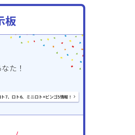
示板
あなた！
ロト7、ロト6、ミニロト+ビンゴ5情報！