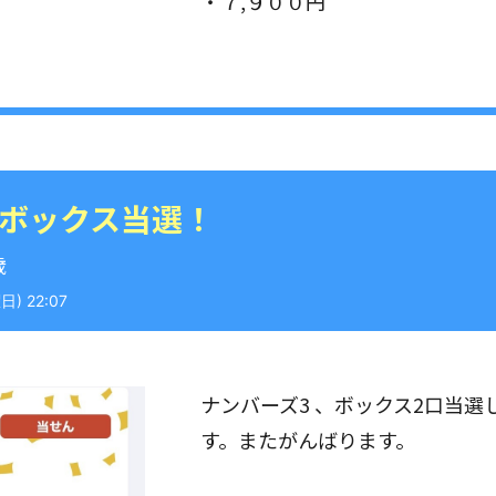
・７,９００円
 ボックス当選！
歳
) 22:07
ナンバーズ3 、ボックス2口当
す。またがんばります。