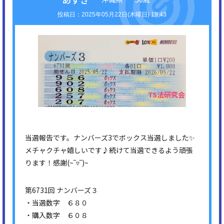
2025年05月22日(木曜日) 19:43
当選報告です。ナンバーズ3でボックス当選しました✨
メチャクチャ嬉しいです♪続けて当選できるよう頑張
ります！感謝(⁠~⁠‾⁠▿⁠‾⁠)⁠~
第6731回 ナンバーズ３
・当選数字 ６８０
・購入数字 ６０８