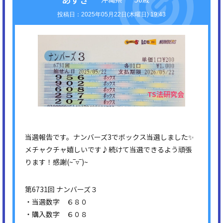
2025年05月22日(木曜日) 19:43
当選報告です。ナンバーズ3でボックス当選しました✨
メチャクチャ嬉しいです♪続けて当選できるよう頑張
ります！感謝(⁠~⁠‾⁠▿⁠‾⁠)⁠~
第6731回 ナンバーズ３
・当選数字 ６８０
・購入数字 ６０８