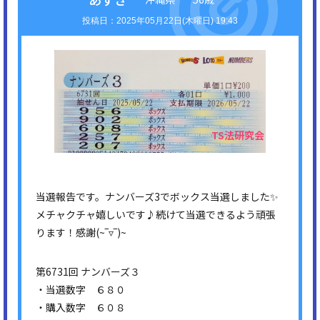
2025年05月22日(木曜日) 19:43
当選報告です。ナンバーズ3でボックス当選しました✨
メチャクチャ嬉しいです♪続けて当選できるよう頑張
ります！感謝(⁠~⁠‾⁠▿⁠‾⁠)⁠~
第6731回 ナンバーズ３
・当選数字 ６８０
・購入数字 ６０８