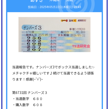
2025年05月22日(木曜日) 19:43
当選報告です。ナンバーズ3でボックス当選しました✨
メチャクチャ嬉しいです♪続けて当選できるよう頑張
ります！感謝(⁠~⁠‾⁠▿⁠‾⁠)⁠~
第6731回 ナンバーズ３
・当選数字 ６８０
・購入数字 ６０８