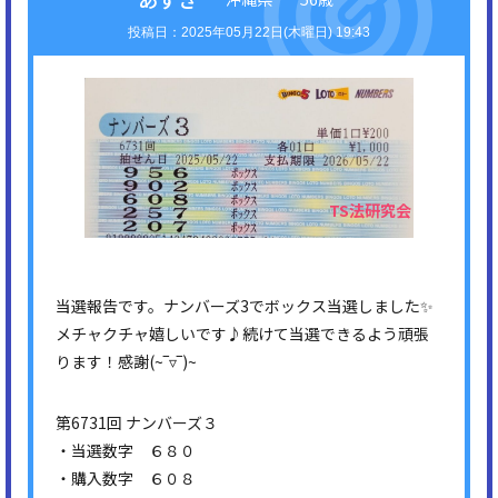
2025年05月22日(木曜日) 19:43
当選報告です。ナンバーズ3でボックス当選しました✨
メチャクチャ嬉しいです♪続けて当選できるよう頑張
ります！感謝(⁠~⁠‾⁠▿⁠‾⁠)⁠~
第6731回 ナンバーズ３
・当選数字 ６８０
・購入数字 ６０８