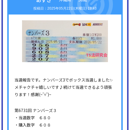
2025年05月22日(木曜日) 19:43
当選報告です。ナンバーズ3でボックス当選しました✨
メチャクチャ嬉しいです♪続けて当選できるよう頑張
ります！感謝(⁠~⁠‾⁠▿⁠‾⁠)⁠~
第6731回 ナンバーズ３
・当選数字 ６８０
・購入数字 ６０８