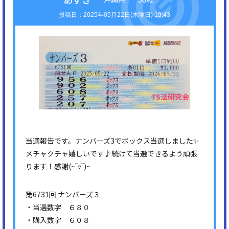
2025年05月22日(木曜日) 19:43
当選報告です。ナンバーズ3でボックス当選しました✨
メチャクチャ嬉しいです♪続けて当選できるよう頑張
ります！感謝(⁠~⁠‾⁠▿⁠‾⁠)⁠~
第6731回 ナンバーズ３
・当選数字 ６８０
・購入数字 ６０８