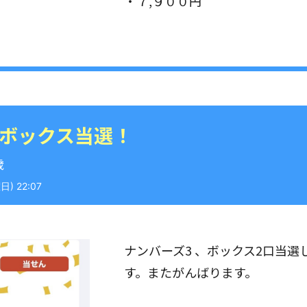
・７,９００円
 ボックス当選！
歳
) 22:07
ナンバーズ3 、ボックス2口当
す。またがんばります。