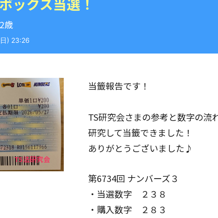
 ボックス当選！
42歳
) 23:26
当籤報告です！
TS研究会さまの参考と数字の流
研究して当籤できました！
ありがとうございました♪
第6734回 ナンバーズ３
・当選数字 ２３８
・購入数字 ２８３