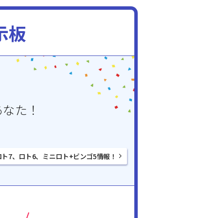
示板
あなた！
ロト7、ロト6、ミニロト+ビンゴ5情報！