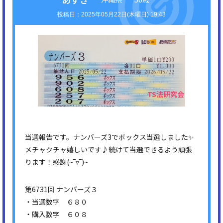
2025年05月22日(木曜日) 19:43
当選報告です。ナンバーズ3でボックス当選しました✨
メチャクチャ嬉しいです♪続けて当選できるよう頑張
ります！感謝(⁠~⁠‾⁠▿⁠‾⁠)⁠~
第6731回 ナンバーズ３
・当選数字 ６８０
・購入数字 ６０８